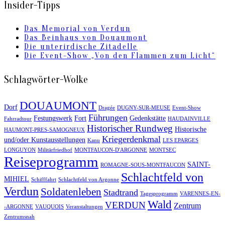
Insider-Tipps
Das Memorial von Verdun
Das Beinhaus von Douaumont
Die unterirdische Zitadelle
Die Event-Show „Von den Flammen zum Licht“
Schlagwörter-Wolke
DOUAUMONT
Dorf
Dragée
DUGNY-SUR-MEUSE
Event-Show
Führungen
Festungswerk
Fort
Gedenkstätte
Fahrradtour
HAUDAINVILLE
Historischer Rundweg
Historische
HAUMONT-PRES-SAMOGNEUX
Kriegerdenkmal
und/oder Kunstausstellungen
Kanu
LES EPARGES
LONGUYON
Militärfriedhof
MONTFAUCON-D'ARGONNE
MONTSEC
Reiseprogramm
SAINT-
ROMAGNE-SOUS-MONTFAUCON
Schlachtfeld von
MIHIEL
Schifffahrt
Schlachtfeld von Argonne
Verdun
Soldatenleben
Stadtrand
Tagesprogramm
VARENNES-EN-
Wald
VERDUN
Zentrum
-ARGONNE
VAUQUOIS
Veranstaltungen
Zentrumsnah