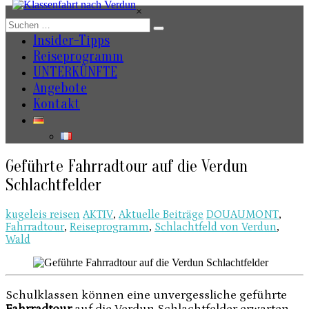
Zum
×
Inhalt
springen
Insider-Tipps
Reiseprogramm
UNTERKÜNFTE
Angebote
Kontakt
Geführte Fahrradtour auf die Verdun
Schlachtfelder
kugeleis reisen
AKTIV
,
Aktuelle Beiträge
DOUAUMONT
,
Fahrradtour
,
Reiseprogramm
,
Schlachtfeld von Verdun
,
Wald
Schulklassen können eine unvergessliche geführte
Fahrradtour
auf die Verdun Schlachtfelder erwarten.