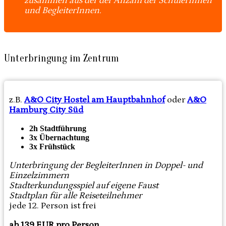
zusammen aus der der Anzahl der SchülerInnen
und BegleiterInnen.
Unterbringung im Zentrum
z.B.
A&O City Hostel am Hauptbahnhof
oder
A&O
Hamburg City Süd
2h Stadtführung
3x Übernachtung
3x Frühstück
Unterbringung der BegleiterInnen in Doppel- und
Einzelzimmern
Stadterkundungsspiel auf eigene Faust
Stadtplan für alle Reiseteilnehmer
jede 12. Person ist frei
ab 139 EUR pro Person