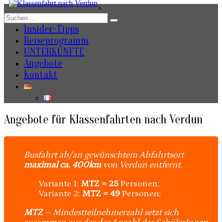
Zum
×
Inhalt
springen
Insider-Tipps
Reiseprogramm
UNTERKÜNFTE
Angebote
Kontakt
Angebote für Klassenfahrten nach Verdun
Busfahrt ab/an gewünschtem Abfahrtsort
maximal ca. 400km
von Verdun entfernt.
Variante 1:
MTZ = 25
Personen;
Variante 2:
MTZ = 49
Personen;
MTZ
– Mindestteilnehmerzahl setzt sich