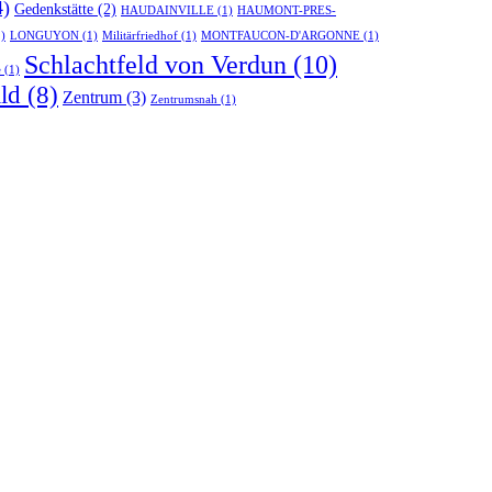
4)
Gedenkstätte
(2)
HAUDAINVILLE
(1)
HAUMONT-PRES-
)
LONGUYON
(1)
Militärfriedhof
(1)
MONTFAUCON-D'ARGONNE
(1)
Schlachtfeld von Verdun
(10)
e
(1)
ld
(8)
Zentrum
(3)
Zentrumsnah
(1)