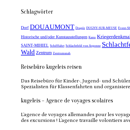
Schlagwörter
DOUAUMONT
Dorf
Dragée
DUGNY-SUR-MEUSE
Event-S
Kriegerdenkma
Historische und/oder Kunstausstellungen
Kanu
Schlachtf
SAINT-MIHIEL
Schifffahrt
Schlachtfeld von Argonne
Wald
Zentrum
Zentrumsnah
Reisebüro kugeleis reisen
Das Reisebüro für Kinder-, Jugend- und Schüler
Spezialisten für Klassenfahrten und organisier
kugeleis – Agence de voyages scolaires
L’agence de voyages allemandes pour les voyages
des excursions ! L’agence travaille volontiers av