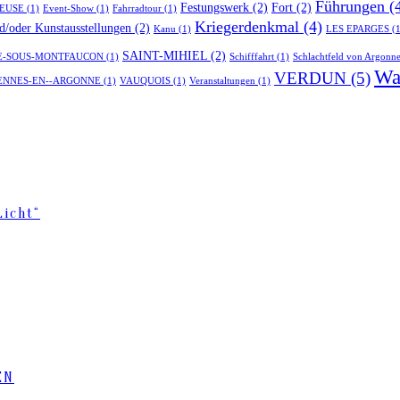
Führungen
(
Festungswerk
(2)
Fort
(2)
EUSE
(1)
Event-Show
(1)
Fahrradtour
(1)
Kriegerdenkmal
(4)
nd/oder Kunstausstellungen
(2)
Kanu
(1)
LES EPARGES
(1
SAINT-MIHIEL
(2)
-SOUS-MONTFAUCON
(1)
Schifffahrt
(1)
Schlachtfeld von Argonn
Wa
VERDUN
(5)
ENNES-EN--ARGONNE
(1)
VAUQUOIS
(1)
Veranstaltungen
(1)
icht“
EN