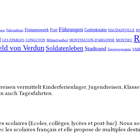
Führungen
Festungswerk
Fort
Gedenkstätte
how
Fahrradtour
HAUDAINVILLE
H
R
l
LES EPARGES
LONGUYON
Militärfriedhof
MONTFAUCON-D'ARGONNE
MONTSEC
eld von Verdun
Soldatenleben
Stadtrand
Tagesprogramm
VAR
reisen vermittelt Kinderferienlager, Jugendreisen, Klass
en auch Tagesfahrten.
 scolaires (Ecoles, collèges, lycées et post-bac). Nous so
ec les scolaires français et elle propose de multiples dest