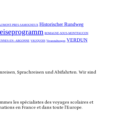
Historischer Rundweg
AUMONT-PRES-SAMOGNEUX
eiseprogramm
ROMAGNE-SOUS-MONTFAUCON
VERDUN
ENNES-EN--ARGONNE
VAUQUOIS
Veranstaltungen
enreisen, Sprachreisen und Abifahrten. Wir sind
mmes les spécialistes des voyages scolaires et
inations en France et dans toute l’Europe.