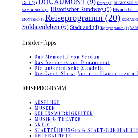
DOUAUMONT
(9)
Dorf
(2)
Dragée
(1)
DUGNY-SUR-M
Historischer Rundweg
(5)
Historische u
SAMOGNEUX
(1)
Reiseprogramm
(20)
MONTSEC
(1)
ROMAGNE
Soldatenleben
(6)
Stadtrand
(4)
Tagesprogramm
(1)
VAR
Insider-Tipps
Das Memorial von Verdun
Das Beinhaus von Douaumont
Die unterirdische Zitadelle
Die Event-Show „Von den Flammen zum L
REISEPROGRAMM
AUSFLÜGE
MUSEEN
SEHENSWÜRDIGKEITEN
MUSIK & THEATER
AKTIV
STADTFÜHRUNGen & STADT-RUNDFAHRT
UNTERKÜNFTE