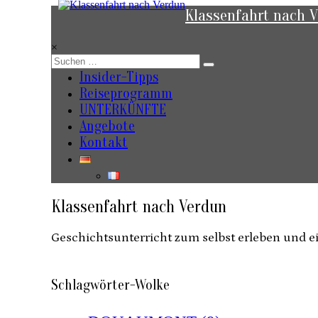
Zum
Klassenfahrt nach 
Inhalt
springen
×
Insider-Tipps
Reiseprogramm
UNTERKÜNFTE
Angebote
Kontakt
Klassenfahrt nach Verdun
Geschichtsunterricht zum selbst erleben und 
Schlagwörter-Wolke