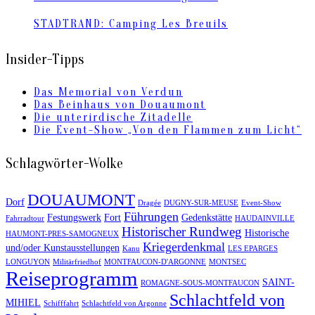
STADTRAND: Camping Les Breuils
Insider-Tipps
Das Memorial von Verdun
Das Beinhaus von Douaumont
Die unterirdische Zitadelle
Die Event-Show „Von den Flammen zum Licht“
Schlagwörter-Wolke
DOUAUMONT
Dorf
Dragée
DUGNY-SUR-MEUSE
Event-Show
Führungen
Festungswerk
Fort
Gedenkstätte
Fahrradtour
HAUDAINVILLE
Historischer Rundweg
Historische
HAUMONT-PRES-SAMOGNEUX
Kriegerdenkmal
und/oder Kunstausstellungen
Kanu
LES EPARGES
LONGUYON
Militärfriedhof
MONTFAUCON-D'ARGONNE
MONTSEC
Reiseprogramm
SAINT-
ROMAGNE-SOUS-MONTFAUCON
Schlachtfeld von
MIHIEL
Schifffahrt
Schlachtfeld von Argonne