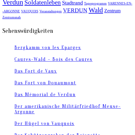
Verdun
Soldatenleben
Stadtrand
Tagesprogramm
VARENNES-EN-
Wald
VERDUN
Zentrum
-ARGONNE
VAUQUOIS
Veranstaltungen
Zentrumsnah
Sehenswürdigkeiten
Bergkamm von les Eparges
Caures-Wald – Bois des Caures
Das Fort de Vaux
Das Fort von Douaumont
Das Mémorial de Verdun
Der amerikanische Militärfriedhof Meuse-
Argonne
Der Hügel von Vauquois