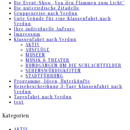
Die Event-Show „Von den Flammen zum Licht“
Die unterirdische Zitadelle
Gruppenreise nach Verdun
Gute Gründe für eine Klassenfahrt nach
Verdun
Ihre individuelle Anfrage
Impressum
Klassenfahrt nach Verdun
AKTIV
AUSFLÜGE
MUSEEN
MUSIK & THEATER
RUNDGÄNGEN UM DIE SCHLACHTFELDER
SEHENSWÜRDIGKEITEN
STADTFÜHRUNG
Programme, Ideen, Unterkünfte
Reisebeschreibung 3-Tage Klassenfahrt nach
Verdun
Tagesfahrt nach Verdun
test
Kategorien
AKTIV