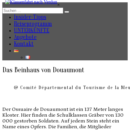
Zum
×
Inhalt
springen
Insider-Tipps
Reiseprogramm
UNTERKÜNFTE
Angebote
Kontakt
Das Beinhaus von Douaumont
@ Comité Départemental du Tourisme de la Me
Der Ossuaire de Douaumont ist ein 137 Meter langes
Kloster. Hier finden die Schulklassen Gräber von 130
000 gestorben Soldaten. Auf jedem Stein steht ein
Name eines Opfers. Die Familien, die Mitglieder