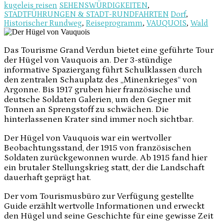
kugeleis reisen
SEHENSWÜRDIGKEITEN
,
STADTFÜHRUNGEN & STADT-RUNDFAHRTEN
Dorf
,
Historischer Rundweg
,
Reiseprogramm
,
VAUQUOIS
,
Wald
Das Tourisme Grand Verdun bietet eine geführte Tour
der Hügel von Vauquois an. Der 3-stündige
informative Spaziergang führt Schulklassen durch
den zentralen Schauplatz des „Minenkrieges“ von
Argonne. Bis 1917 gruben hier französische und
deutsche Soldaten Galerien, um den Gegner mit
Tonnen an Sprengstoff zu schwächen. Die
hinterlassenen Krater sind immer noch sichtbar.
Der Hügel von Vauquois war ein wertvoller
Beobachtungsstand, der 1915 von französischen
Soldaten zurückgewonnen wurde. Ab 1915 fand hier
ein brutaler Stellungskrieg statt, der die Landschaft
dauerhaft geprägt hat.
Der vom Tourismusbüro zur Verfügung gestellte
Guide erzählt wertvolle Informationen und erweckt
den Hügel und seine Geschichte für eine gewisse Zeit