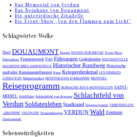
Das Memorial von Verdun
Das Beinhaus von Douaumont
Die unterirdische Zitadelle
Die Event-Show „Von den Flammen zum Licht“
Schlagwörter-Wolke
DOUAUMONT
Dorf
Dragée
DUGNY-SUR-MEUSE
Event-Show
Führungen
Festungswerk
Fort
Gedenkstätte
Fahrradtour
HAUDAINVILLE
Historischer Rundweg
Historische
HAUMONT-PRES-SAMOGNEUX
Kriegerdenkmal
und/oder Kunstausstellungen
Kanu
LES EPARGES
LONGUYON
Militärfriedhof
MONTFAUCON-D'ARGONNE
MONTSEC
Reiseprogramm
SAINT-
ROMAGNE-SOUS-MONTFAUCON
Schlachtfeld von
MIHIEL
Schifffahrt
Schlachtfeld von Argonne
Verdun
Soldatenleben
Stadtrand
Tagesprogramm
VARENNES-EN-
Wald
VERDUN
Zentrum
-ARGONNE
VAUQUOIS
Veranstaltungen
Zentrumsnah
Sehenswürdigkeiten