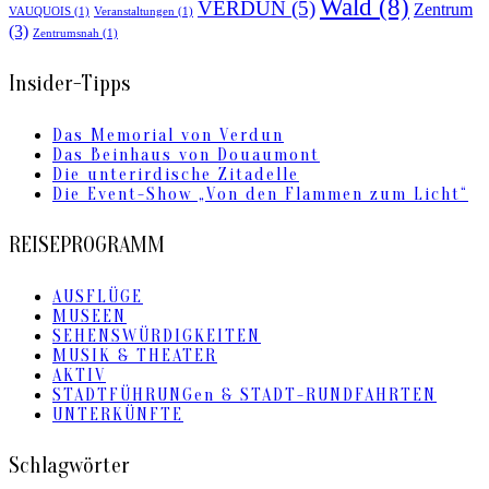
Wald
(8)
VERDUN
(5)
Zentrum
VAUQUOIS
(1)
Veranstaltungen
(1)
(3)
Zentrumsnah
(1)
Insider-Tipps
Das Memorial von Verdun
Das Beinhaus von Douaumont
Die unterirdische Zitadelle
Die Event-Show „Von den Flammen zum Licht“
REISEPROGRAMM
AUSFLÜGE
MUSEEN
SEHENSWÜRDIGKEITEN
MUSIK & THEATER
AKTIV
STADTFÜHRUNGen & STADT-RUNDFAHRTEN
UNTERKÜNFTE
Schlagwörter