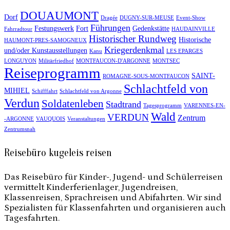
DOUAUMONT
Dorf
Dragée
DUGNY-SUR-MEUSE
Event-Show
Führungen
Festungswerk
Fort
Gedenkstätte
Fahrradtour
HAUDAINVILLE
Historischer Rundweg
Historische
HAUMONT-PRES-SAMOGNEUX
Kriegerdenkmal
und/oder Kunstausstellungen
Kanu
LES EPARGES
LONGUYON
Militärfriedhof
MONTFAUCON-D'ARGONNE
MONTSEC
Reiseprogramm
SAINT-
ROMAGNE-SOUS-MONTFAUCON
Schlachtfeld von
MIHIEL
Schifffahrt
Schlachtfeld von Argonne
Verdun
Soldatenleben
Stadtrand
Tagesprogramm
VARENNES-EN-
Wald
VERDUN
Zentrum
-ARGONNE
VAUQUOIS
Veranstaltungen
Zentrumsnah
Reisebüro kugeleis reisen
Das Reisebüro für Kinder-, Jugend- und Schülerreisen
vermittelt Kinderferienlager, Jugendreisen,
Klassenreisen, Sprachreisen und Abifahrten. Wir sind
Spezialisten für Klassenfahrten und organisieren auch
Tagesfahrten.