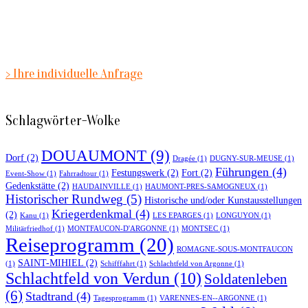
> Ihre individuelle Anfrage
Schlagwörter-Wolke
DOUAUMONT
(9)
Dorf
(2)
Dragée
(1)
DUGNY-SUR-MEUSE
(1)
Führungen
(4)
Festungswerk
(2)
Fort
(2)
Event-Show
(1)
Fahrradtour
(1)
Gedenkstätte
(2)
HAUDAINVILLE
(1)
HAUMONT-PRES-SAMOGNEUX
(1)
Historischer Rundweg
(5)
Historische und/oder Kunstausstellungen
Kriegerdenkmal
(4)
(2)
Kanu
(1)
LES EPARGES
(1)
LONGUYON
(1)
Militärfriedhof
(1)
MONTFAUCON-D'ARGONNE
(1)
MONTSEC
(1)
Reiseprogramm
(20)
ROMAGNE-SOUS-MONTFAUCON
SAINT-MIHIEL
(2)
(1)
Schifffahrt
(1)
Schlachtfeld von Argonne
(1)
Schlachtfeld von Verdun
(10)
Soldatenleben
(6)
Stadtrand
(4)
Tagesprogramm
(1)
VARENNES-EN--ARGONNE
(1)