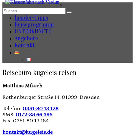
Zum
×
Inhalt
springen
Insider-Tipps
Reiseprogramm
UNTERKÜNFTE
Angebote
Kontakt
Reisebüro kugeleis reisen
Matthias Miksch
Rothenburger Straße 14, 01099 Dresden
Telefon:
0351-80 13 128
SMS:
0172-35 66 395
Fax: 0351-80 13 184
kontakt@kugeleis.de