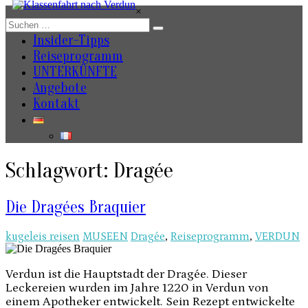
Zum
×
Inhalt
springen
Insider-Tipps
Reiseprogramm
UNTERKÜNFTE
Angebote
Kontakt
Schlagwort: Dragée
Die Dragées Braquier
kugeleis reisen
MUSEEN
Dragée
,
Reiseprogramm
,
VERDUN
Verdun ist die Hauptstadt der Dragée. Dieser
Leckereien wurden im Jahre 1220 in Verdun von
einem Apotheker entwickelt. Sein Rezept entwickelte