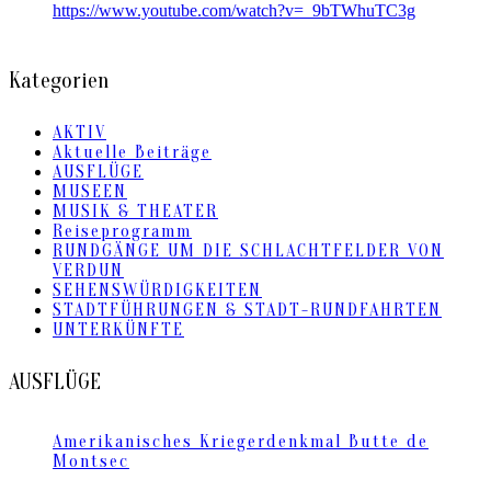
https://www.youtube.com/watch?v=_9bTWhuTC3g
Kategorien
AKTIV
Aktuelle Beiträge
AUSFLÜGE
MUSEEN
MUSIK & THEATER
Reiseprogramm
RUNDGÄNGE UM DIE SCHLACHTFELDER VON
VERDUN
SEHENSWÜRDIGKEITEN
STADTFÜHRUNGEN & STADT-RUNDFAHRTEN
UNTERKÜNFTE
AUSFLÜGE
Amerikanisches Kriegerdenkmal Butte de
Montsec