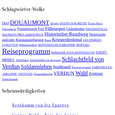
Schlagwörter-Wolke
DOUAUMONT
Dorf
Dragée
DUGNY-SUR-MEUSE
Event-Show
Führungen
Festungswerk
Fort
Gedenkstätte
Fahrradtour
HAUDAINVILLE
Historischer Rundweg
Historische
HAUMONT-PRES-SAMOGNEUX
Kriegerdenkmal
und/oder Kunstausstellungen
Kanu
LES EPARGES
LONGUYON
Militärfriedhof
MONTFAUCON-D'ARGONNE
MONTSEC
Reiseprogramm
SAINT-
ROMAGNE-SOUS-MONTFAUCON
Schlachtfeld von
MIHIEL
Schifffahrt
Schlachtfeld von Argonne
Verdun
Soldatenleben
Stadtrand
Tagesprogramm
VARENNES-EN-
Wald
VERDUN
Zentrum
-ARGONNE
VAUQUOIS
Veranstaltungen
Zentrumsnah
Sehenswürdigkeiten
Bergkamm von les Eparges