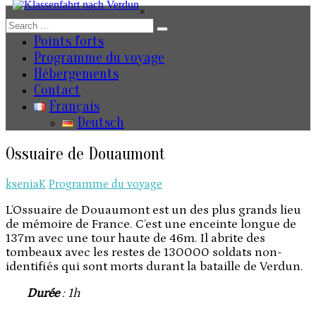
Skip
×
to
content
Points forts
Programme du voyage
Hébergements
Contact
Français
Deutsch
Ossuaire de Douaumont
kseniaK
Programme du voyage
L’Ossuaire de Douaumont est un des plus grands lieu
de mémoire de France. C’est une enceinte longue de
137m avec une tour haute de 46m. Il abrite des
tombeaux avec les restes de 130000 soldats non-
identifiés qui sont morts durant la bataille de Verdun.
Durée
: 1h