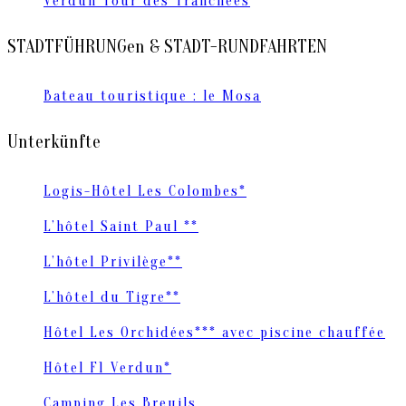
Verdun Tour des Tranchées
STADTFÜHRUNGen & STADT-RUNDFAHRTEN
Bateau touristique : le Mosa
Unterkünfte
Logis-Hôtel Les Colombes*
L’hôtel Saint Paul **
L’hôtel Privilège**
L’hôtel du Tigre**
Hôtel Les Orchidées*** avec piscine chauffée
Hôtel F1 Verdun*
Camping Les Breuils