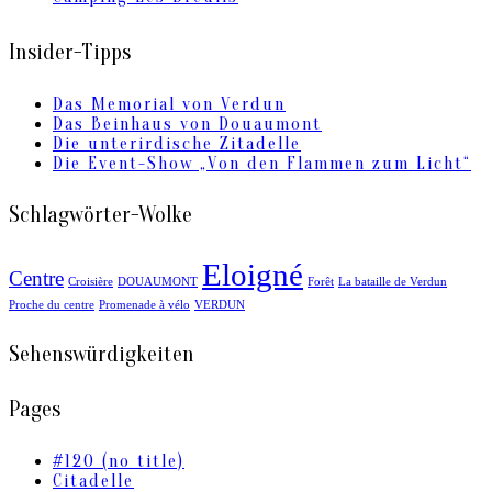
Insider-Tipps
Das Memorial von Verdun
Das Beinhaus von Douaumont
Die unterirdische Zitadelle
Die Event-Show „Von den Flammen zum Licht“
Schlagwörter-Wolke
Eloigné
Centre
Croisière
DOUAUMONT
Forêt
La bataille de Verdun
Proche du centre
Promenade à vélo
VERDUN
Sehenswürdigkeiten
Pages
#120 (no title)
Citadelle