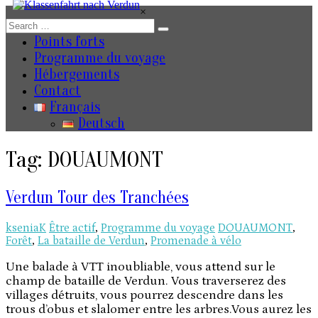
Skip
×
to
content
Points forts
Programme du voyage
Hébergements
Contact
Français
Deutsch
Tag: DOUAUMONT
Verdun Tour des Tranchées
kseniaK
Être actif
,
Programme du voyage
DOUAUMONT
,
Forêt
,
La bataille de Verdun
,
Promenade à vélo
Une balade à VTT inoubliable, vous attend sur le
champ de bataille de Verdun. Vous traverserez des
villages détruits, vous pourrez descendre dans les
trous d’obus et slalomer entre les arbres.Vous aurez les