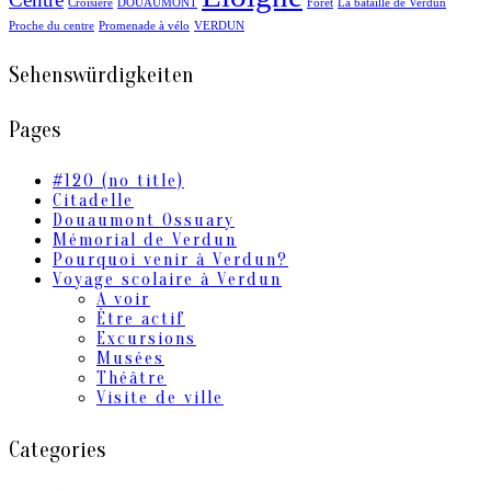
Croisière
DOUAUMONT
Forêt
La bataille de Verdun
Proche du centre
Promenade à vélo
VERDUN
Sehenswürdigkeiten
Pages
#120 (no title)
Citadelle
Douaumont Ossuary
Mémorial de Verdun
Pourquoi venir à Verdun?
Voyage scolaire à Verdun
A voir
Être actif
Excursions
Musées
Théâtre
Visite de ville
Categories